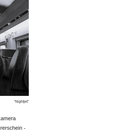
“Nightjet”
 Kamera
rerschein -