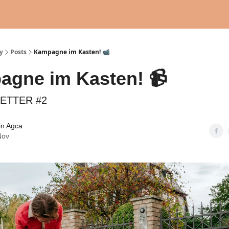
y
Posts
Kampagne im Kasten! 📹
gne im Kasten! 📹
ETTER #2
in Agca
Nov